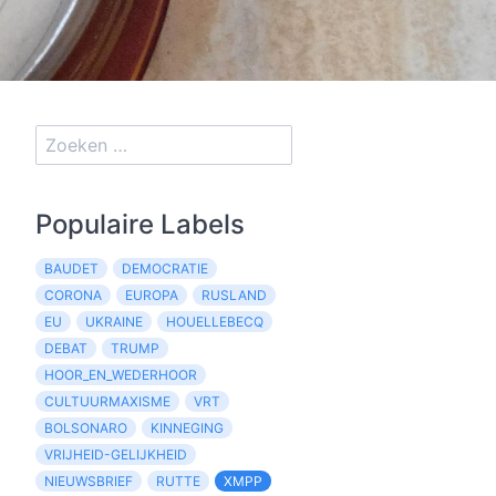
Populaire Labels
BAUDET
DEMOCRATIE
CORONA
EUROPA
RUSLAND
EU
UKRAINE
HOUELLEBECQ
DEBAT
TRUMP
HOOR_EN_WEDERHOOR
CULTUURMAXISME
VRT
BOLSONARO
KINNEGING
VRIJHEID-GELIJKHEID
NIEUWSBRIEF
RUTTE
XMPP