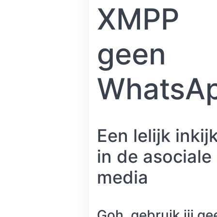
XMPP
geen
WhatsAp
Een lelijk inkij
in de asociale
media
Goh, gebruik jij ge