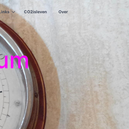
Links
CO2isleven
Over
rum
r