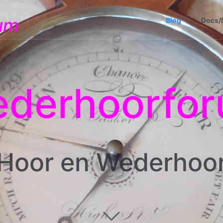
um
Blog
Docs/
derhoorfo
Hoor en Wederhoo