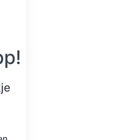
p!
kje
en